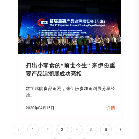
扫出小零食的“前世今生” 来伊份重
要产品追溯展成功亮相
数字赋能食品追溯，来伊份参加追溯展分享经
验。
详情
2020年04月15日
«
1
2
3
4
5
6
7