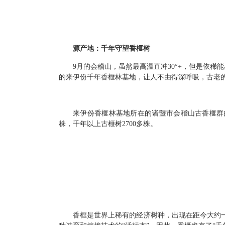
源产地：千年守望香榧树
9月的会稽山，虽然最高温直冲30°+，但是依稀
的来伊份千年香榧林基地，让人不由得深呼吸，古老
来伊份香榧林基地所在的诸暨市会稽山古香榧群
株，千年以上古榧树2700多株。
香榧是世界上稀有的经济树种，出现在距今大约一