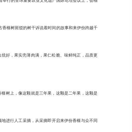
石川县举行的全球重要农业文化遗产国际论坛会议上，会稽
古香榧树斑驳的树干诉说着时间的故事和来伊份跨越千
血统好，果实壳薄肉满，果仁松脆、味鲜纯正，品质更
棵香榧树上，像这颗就是三年果，这颗是二年果，这颗是
颗地进行人工采摘，从采摘即开启来伊份香榧与众不同