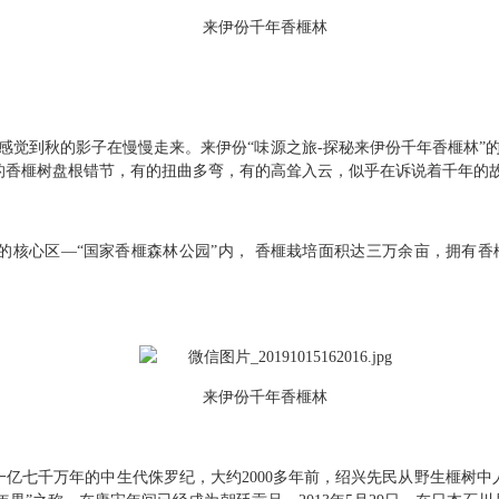
来伊份千年香榧林
能感觉到秋的影子在慢慢走来。来伊份“味源之旅-探秘来伊份千年香榧林”的
香榧树
的
盘根错节，有的扭曲多弯，有的高耸入云，似乎在诉说着千年的
的核心区—“国家香榧森林公园”内， 香榧栽培面积达三万余亩，拥有香
来伊份千年香榧林
亿七千万年的中生代侏罗纪，大约2000多年前，绍兴先民从野生榧树中