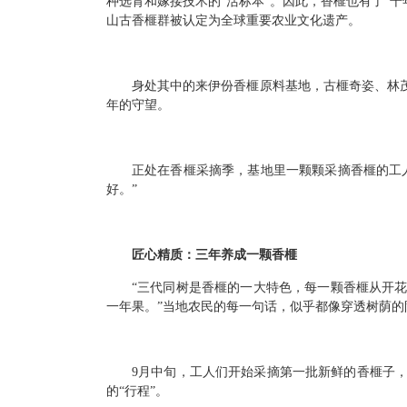
种选育和嫁接技术的“活标本”。因此，香榧也有了“千
山古香榧群被认定为全球重要农业文化遗产。
身处其中的来伊份香榧原料基地，古榧奇姿、林
年的守望。
正处在香榧采摘季，基地里一颗颗采摘香榧的工
好。”
匠心精质：三年养成一颗香榧
“三代同树是香榧的一大特色，每一颗香榧从开花
一年果。”当地农民的每一句话，似乎都像穿透树荫的
9月中旬，工人们开始采摘第一批新鲜的香榧子
的“行程”。