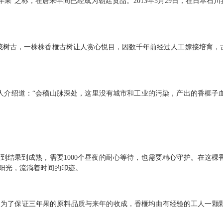
年果”之称，在唐宋年间已经成为朝廷贡品。2013年5月29日，在日本
茂树古，一株株香榧古树让人赏心悦目，因数千年前经过人工嫁接培育，
人介绍道：“会稽山脉深处，这里没有城市和工业的污染，产出的香榧子
到结果到成熟，需要1000个昼夜的耐心等待，也需要精心守护。在这
阳光，流淌着时间的印迹。
，为了保证三年果的原料品质与来年的收成，香榧均由有经验的工人一颗