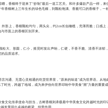
晾晒，香榧终于迎来了“炒制”最后一道工艺关。和许多爆款产品一样，
千年香榧树上三年生长的绿色毛榧，到颗粒饱满、香脆可口的香榧子，一
。外形上，香榧颗粒均匀，两头尖，约2cm长似橄榄，壳薄而脆；口感上
地与市面上的香榧区别开来。
颗粒大、形圆，仁小，摇晃时发出声响，仁硬，不香不脆、清香不浓郁
度的品质追求。
语言沟通、无需心灵相通的吃货世界里，“原来的味道”成为世界语。从地
练了时光，跨越了地域，成为来伊份向世界叩响中华美食“潮”力量的重要
饮食文化传承使命与担当，古树香榧则承载着中华美食文化跨越时光的印
中越发显现出卓越的桥梁、纽带作用。