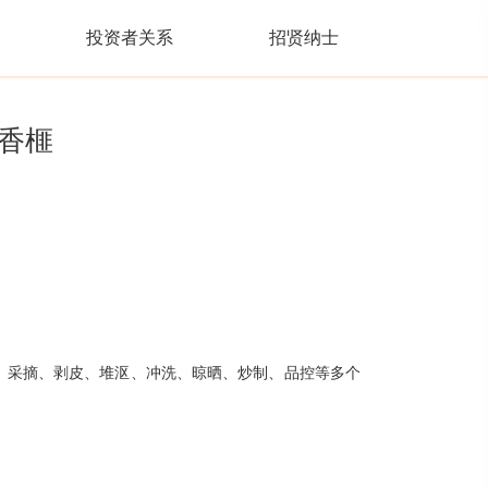
投资者关系
招贤纳士
香榧
择、采摘、剥皮、堆沤、冲洗、晾晒、炒制、品控等多个