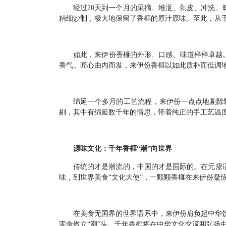
经过20天到一个月的采摘、堆沤、剥皮、冲洗、
精细炒制，极大地保留了香榧的原汁原味。至此，从
如此，来伊份香榧的外形、口感、味道样样卓越
香气。匠心由内而发，来伊份香榧以如此质朴而低调
绵延一个多月的工艺流程，来伊份一点点地剔除
剔，其中有绵延数千年的情思，带着纯正的手工艺温
源味文化：千年香榧“潮”向世界
传统的才是潮流的，中国的才是国际的。在无需
味，到世界美食“文化大使”，一颗颗香榧在来伊份凝
在美食无国界的世界语系中，来伊份肩负起中华
零食傲立“潮”头。千年香榧将在中华文化交流和弘扬