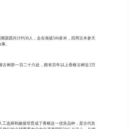
溯源团共计约30人，走在海拔500多米，四周古木参天
故事。
榧古树群一百二十六处，拥有百年以上香榧古树近3万
优良
人工选择和嫁接培育成了香榧这一
品种，是古代良