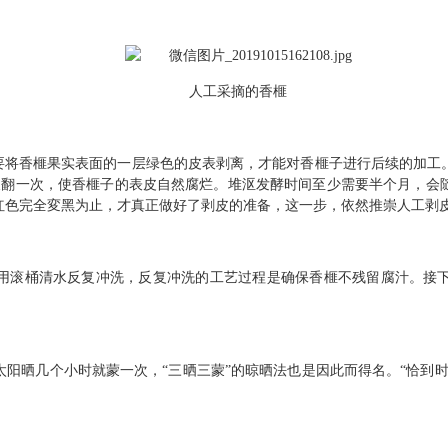
人工采摘的香榧
需要将香榧果实表面的一层绿色的皮表剥离，才能对香榧子进行后续的加工
2天翻一次，使香榧子的表皮自然腐烂。堆沤发酵时间至少需要半个月，会
红色完全変黑为止，才真正做好了剥皮的准备，这一步，依然推崇人工剥
用滚桶清水反复冲洗，反复冲洗的工艺过程是确保香榧不残留腐汁。接
阳晒几个小时就蒙一次，“三晒三蒙”的晾晒法也是因此而得名。“恰到