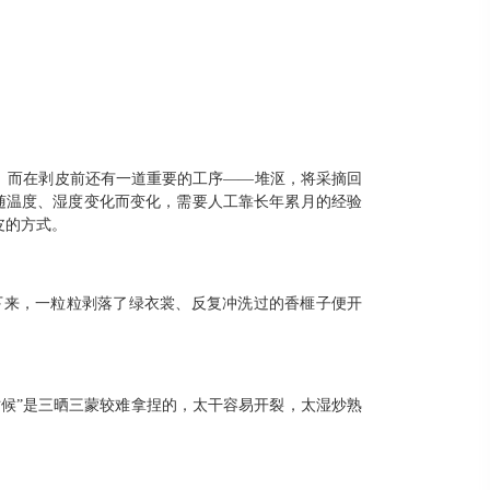
。而在剥皮前还有一道重要的工序——堆沤，将采摘回
随温度、湿度变化而变化，需要人工靠长年累月的经验
皮的方式。
下来，一粒粒剥落了绿衣裳、反复冲洗过的香榧子便开
时候”是三晒三蒙较难拿捏的，太干容易开裂，太湿炒熟