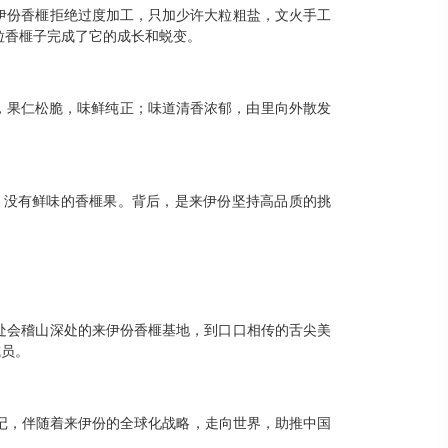
来伊份香榧拒绝过度加工，只加少许大粒粗盐，文火手工
粒香榧子完成了它的成长和蜕变。
，果仁松脆，味鲜纯正；味道清香浓郁，由里向外散发
，没有鲜味的香榧果。背后，是来伊份坚持高品质的挑
处会稽山深处的来伊份香榧基地，到口口相传的舌尖美
成员。
记，伴随着来伊份的全球化战略，走向世界，助推中国