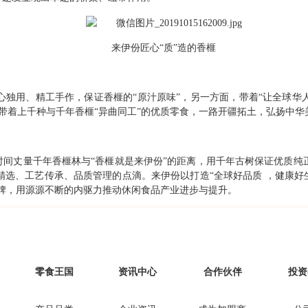
来伊份匠心“质”造的香榧
心独用、精工手作，保证香榧的“原汁原味”，另一方面，带着“让全球华
份带着上千种与千年香榧“异曲同工”的优质零食，一路开疆拓土，弘扬中
时间丈量千年香榧林与“香榧就是来伊份”的距离，用千年古树保证优质
精选、工艺传承、品质管理的点滴。来伊份以打造“全球好品质 ，健康好
品牌，用源源不断的内驱力推动休闲食品产业进步与提升。
零食王国
资讯中心
合作伙伴
投资