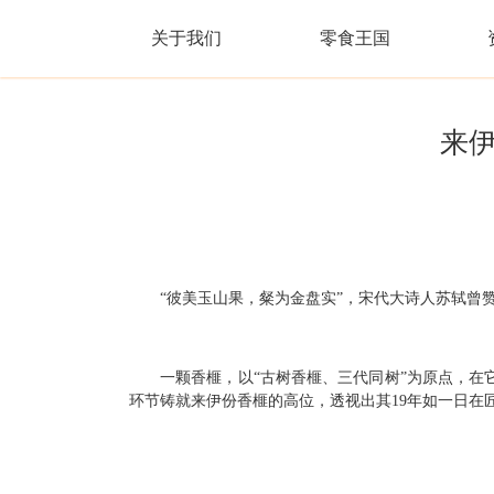
关于我们
零食王国
来
“彼美玉山果，粲为金盘实”，宋代大诗人苏轼曾
一颗香榧，以“古树香榧、三代同树”为原点，在
环节铸就来伊份香榧的高位，透视出其19年如一日在匠