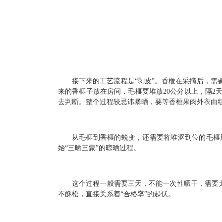
接下来的工艺流程是“剥皮”。香榧在采摘后，
来的香榧子放在房间，毛榧要堆放20公分以上，隔
去判断。整个过程较忌讳暴晒，要等香榧果肉外衣由
从毛榧到香榧的蜕变，还需要将堆沤到位的毛榧
始“三晒三蒙”的晾晒过程。
这个过程一般需要三天，不能一次性晒干，需要太
不酥松，直接关系着“合格率”的起伏。