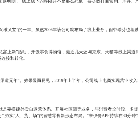
来越明朗，“线上线下的界限并不是那么死板，要尽数打通营销、库存、
“又破又立”的一年。虽然2006年该公司就布局了线上业务，但郁瑞芬也坦
推出“龙宫上新”活动，开设零食博物馆，最近几天还与京东、天猫等线上渠
感连接和转化。
道元年”。效果显而易见，2019年上半年，公司线上电商实现营业收入2.2亿元
就是要搭建外卖自运营体系、开展社区团等业务，与消费者全时段、多场
置仓”,夯实“人、货、场”的智慧零售新形态布局。“来伊份APP持续在30