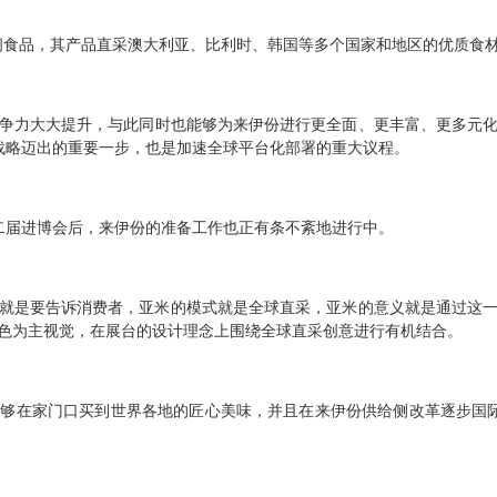
休闲食品，其产品直采澳大利亚、比利时、韩国等多个国家和地区的优质食
争力大大提升，与此同时也能够为来伊份进行更全面、更丰富、更多元化的
战略迈出的重要一步，也是加速全球平台化部署的重大议程。
二届进博会后，来伊份的准备工作也正有条不紊地进行中。
的就是要告诉消费者，亚米的模式就是全球直采，亚米的意义就是通过这一
红色为主视觉，在展台的设计理念上围绕全球直采创意进行有机结合。
能够在家门口买到世界各地的匠心美味，并且在来伊份供给侧改革逐步国