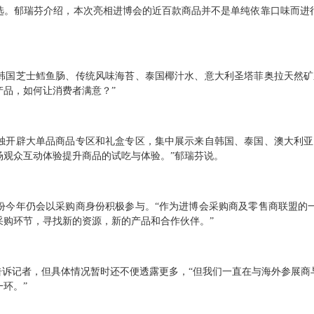
选。郁瑞芬介绍，本次亮相进博会的近百款商品并不是单纯依靠口味而进
。
韩国芝士鳕鱼肠、传统风味海苔、泰国椰汁水、意大利圣塔菲奥拉天然矿
品，如何让消费者满意？”
独开辟大单品商品专区和礼盒专区，集中展示来自韩国、泰国、澳大利亚
场观众互动体验提升商品的试吃与体验。”郁瑞芬说。
份今年仍会以采购商身份积极参与。“作为进博会采购商及零售商联盟的
采购环节，寻找新的资源，新的产品和合作伙伴。”
告诉记者，但具体情况暂时还不便透露更多，“但我们一直在与海外参展
环。”