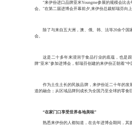
“来伊份进口品牌亚米Youngme参展的规模
会。”在第二届进博会开幕前夕,来伊份总裁郁瑞芬向
除了与来自五大洲，澳、俄、韩、法等20余个
会。
这是二十多年来浸润于食品行业的底蕴，也是跟
牌“亚米”参加进博会，郁瑞芬创建的来伊份正朝着“
作为土生土长的民族品牌，来伊份近二十年的发展
道的融合；从区域品牌到成长为全国乃至全球的零食巨
“在家门口享受世界各地美味”
熟悉来伊份的人都知道，在去年进博会期间，其旗