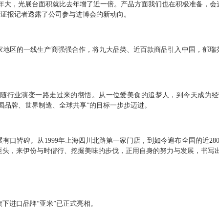
会比去年大，光展台面积就比去年增了近一倍。产品方面我们也在积极准备，
上证报记者透露了公司参与进博会的新动向。
国家地区的一线生产商强强合作，将九大品类、近百款商品引入中国，郁瑞
随行业演变一路走过来的彻悟。从一位爱美食的追梦人，到今天成为经
中国品牌、世界制造、全球共享”的目标一步步迈进。
有口皆碑。从1999年上海四川北路第一家门店，到如今遍布全国的近28
头，来伊份与时偕行、挖掘美味的步伐，正用自身的努力与发展，书写出
下进口品牌“亚米”已正式亮相。