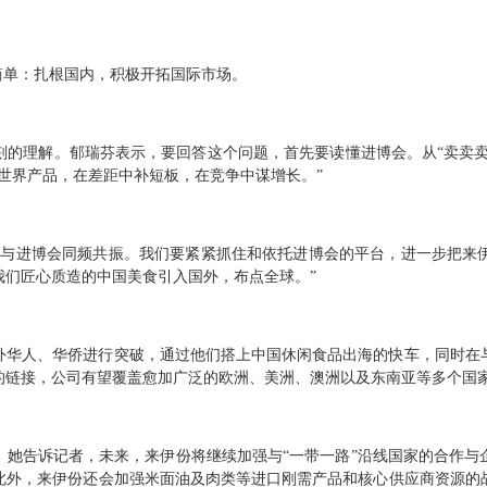
简单：扎根国内，积极开拓国际市场。
的理解。郁瑞芬表示，要回答这个问题，首先要读懂进博会。从“卖卖卖
世界产品，在差距中补短板，在竞争中谋增长。”
到与进博会同频共振。我们要紧紧抓住和依托进博会的平台，进一步把来
我们匠心质造的中国美食引入国外，布点全球。”
外华人、华侨进行突破，通过他们搭上中国休闲食品出海的快车，同时在
的链接，公司有望覆盖愈加广泛的欧洲、美洲、澳洲以及东南亚等多个国
。她告诉记者，未来，来伊份将继续加强与“一带一路”沿线国家的合作与
此外，来伊份还会加强米面油及肉类等进口刚需产品和核心供应商资源的