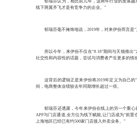
郁瑞芬认为，相比前几年，这两年行业的发展越
线下两翼齐飞才是有竞争力的企业。”
郁瑞芬毫不掩饰地说，2019年，对来伊份而言是
所以今年，来伊份不仅在“8.18”期间与天猫
社交性和内容性的话题，尝试与消费者产生更多的情
这背后的逻辑正是来伊份将2019年定义为自己的“渠
间，电商整体业绩较去年同期增长超过一倍。
郁瑞芬还透露，今年来伊份在线上的另一个重心
APP与门店通道,全方位为线下赋能,让门店成为“前
上海地区已经已有约500家门店接入外卖业务。”