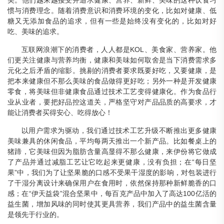
美。他们越来越接受并追求健康、营养、新鲜、美味的这种饮食习
惯与消费理念。随着消费意识和消费环境的变化，比如对健康、低
糖又无添加食品的追求，但有一些是始终没有变化的，比如对好
吃、美味的追求。
互联网浪潮下的消费者，人人都是KOL、美食家、营养家。他
们更关注健康与营养均衡，健康和美味如何取舍是当下消费需求多
元化之后矛盾的缩影。挑剔的消费者要求既要好吃，又要健康，是
把本来健康但不那么美味的食品做得更好吃；另外一种是开发健康
零食，将美味但非健康食品通过技术工艺变得健康化。作为食品行
业从业者，要把好品控这道关，严格坚守对产品品质的高要求，才
能让消费者买得安心、吃得放心！
以用户需求为驱动，我们通过技术工艺升级不断推出更多健康
美味兼具的休闲食品，平均每两天推出一个新产品。比如餐桌上的
猪蹄，它美味但因为脂肪含量高显得不那么健康，来伊份将它做成
了产品并通过减脂工艺让它吃起来更健康，没有负担；在“每日坚
果”中，我们为了让坚果脆的口感不受果干湿度的影响，对包装进行
了干湿分离设计来确保用户在食用时，依然保持那种新鲜脆香的口
感；在“伊天益袋”混合坚果中，每百克产品中加入了高达100亿活的
益生菌，增加风味的同时使其更具营养，我们产品中的益生菌含量
是领先于行业的。