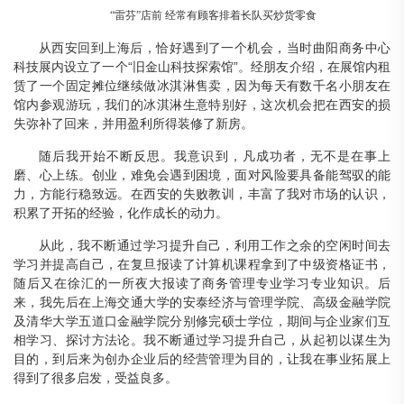
“
雷芬
”店前 经常有顾客排着长队买炒货零食
从西安回到上海后，恰好遇到了一个机会，当时曲阳商务中心
科技展内设立了一个“旧金山科技探索馆”。经朋友介绍，在展馆内租
赁了一个固定摊位继续做冰淇淋售卖，因为每天有数千名小朋友在
馆内参观游玩，我们的冰淇淋生意特别好，这次机会把在西安的损
失弥补了回来，并用盈利所得装修了新房。
随后我开始不断反思。我意识到，凡成功者，无不是在事上
磨、心上练。创业，难免会遇到困境，面对风险要具备能驾驭的能
力，方能行稳致远。在西安的失败教训，丰富了我对市场的认识，
积累了开拓的经验，化作成长的动力。
从此，我不断通过学习提升自己，利用工作之余的空闲时间去
学习并提高自己，在复旦报读了计算机课程拿到了中级资格证书，
随后又在徐汇的一所夜大报读了商务管理专业学习专业知识。后
来，我先后在上海交通大学的安泰经济与管理学院、高级金融学院
及清华大学五道口金融学院分别修完硕士学位，期间与企业家们互
相学习、探讨方法论。我不断通过学习提升自己，从起初以谋生为
目的，到后来为创办企业后的经营管理为目的，让我在事业拓展上
得到了很多启发，受益良多。