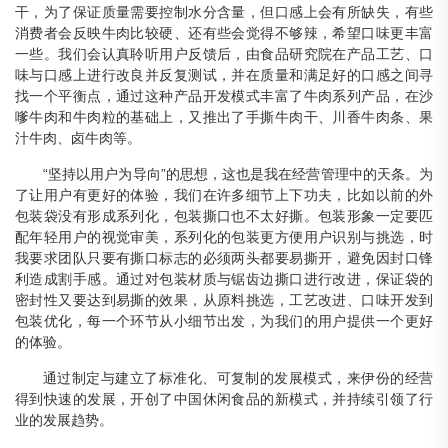
干，为了保证质量需要控制水分含量，但口感上会有所缺失，有些
消费者会反映牛肉比较硬、还有些会觉得不够辣，希望口味更丰富
一些。我们会认真聆听用户反馈后，由食品研究院在产品工艺、口
味与口感上进行改良并反复测试，并在质量和满足好的口感之间寻
找一个平衡点，通过这种产品开发模式丰富了牛肉系列产品，在沙
嗲牛肉和牛肉粒的基础上，又推出了手撕牛肉干、川香牛肉条、果
汁牛肉、卤牛肉等。
“坚持以用户为导向”的思想，这也是我在经营管理中的天条。为
了让用户有更好的体验，我们在许多细节上下功夫，比如以前的外
包装袋没有形成系列化，包装撕口也不太好撕。包装形象一定要匹
配年轻用户的视觉审美，系列化的包装更方便用户识别与挑选，时
我要求团队只要有撕口标志的必须两头都要易撕开，避免因封口锋
利造成割手感。通过对包装材质与锯齿边撕口进行改进，保证袋的
密封性又要达到易撕的效果，从原料挑选，工艺改进、口味开发到
包装优化，每一个环节从小细节出发，为我们的用户提供一个更好
的体验。
通过制定与建立了标准化、可复制的发展模式，来伊份的经营
得到快速的发展，开创了中国休闲食品的新模式，并持续引领了行
业的发展趋势。