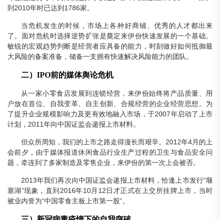
到2010年时已达到1786家。
当危机发生的时候，市场上各种好商铺、优秀的人才都出来
了。面对危机时选择逆势扩张是奠定来伊份快速发展的一个基础。
敏锐的宏观趋势判断是经营者应具备的能力，时刻做好如何抵御最
大风险的备案准备，储备一支拥有快速解决风险能力的团队。
二）IPO前的媒体舆论危机
从一家小零食店发展到连锁经营，来伊份始终将产品质量、用
户放在首位、自我变革、自主创新、合规经营的企业经营思想。为
了提升企业规模影响力及更有效地融入市场，于2007年启动了上市
计划，2011年向中国证监会递报上市材料。
但众所周知，我们的上市之路走得漫长而艰辛。2012年4月的上
会前夕，由于媒体报道休闲食品行业生产过程的卫生与食品安全问
题，牵连到了多家制造及零售企业，来伊份的第一次上会被否。
2013年我们再次向中国证监会递报上市材料，恰逢上市发行“堰
塞湖”现象，直到2016年10月12日才正式在上交所挂牌上市，当时
被业内誉为“中国零食主板上市第一股”。
三）新冠病毒疫情下的自我突破