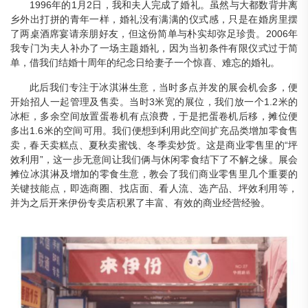
1996年的1月2日，我和夫人完成了婚礼。虽然与大都数背井离
乡外出打拼的青年一样，婚礼没有满满的仪式感，只是在婚房里摆
了两桌酒席宴请亲朋好友，但这份简单与朴实却弥足珍贵。2006年
我专门为夫人补办了一场主题婚礼，因为当初条件有限仪式过于简
单，借我们结婚十周年的纪念日给妻子一个惊喜、难忘的婚礼。
此后我们专注于冰淇淋生意，当时多点并发的展会机会多，便
开始招人一起管理及售卖。当时3米宽的展位，我们放一个1.2米的
冰柜，多余空间放置蛋卷机有点浪费，于是把蛋卷机后移，摊位便
多出1.6米的空间可用。我们便想到利用此空间扩充品类增加零食售
卖，春天卖糕点、夏秋卖蜜饯、冬季卖炒货。这是商业零售里的“坪
效利用”，这一步无意间让我们俩与休闲零食结下了不解之缘。展会
摊位冰淇淋及增加的零食生意，教会了我们商业零售里几个重要的
关键技能点，即选商圈、找店面、看人流、选产品、坪效利用等，
并为之后开来伊份专卖店积累了丰富、有效的商业经营经验。