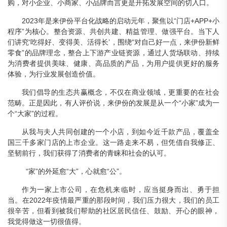
购，对小企业、小商家、小品牌而言更是开拓发展空间的切入口。
2023年是来伊份平台化战略的启动元年，聚焦以“门店+APP+小
程序”为核心。整合资源、共创共建、精益管理、做强平台。当下人
们讲究‘吃得好、变得美、活得长’，围绕“对自己好一点，来伊份新鲜
零食”的品牌理念，整合上下游产业链资源，通过人货场联动、持续
为消费者提供美味、健康、高品质的产品，为用户提供更好的服务
体验，为行业发展创造价值。
我们倡导的生态共赢概念，不仅在商业领域，更重要的在社会
范畴。正是因此，有人评价说，来伊份的发展是从一个“小家”成为一
个“大家”的过程。
从我与夫人共同创建的一个小店，到如今近千款产品，覆盖全
国三千多家门店的上市企业。这一路走来不易，但凭借自我修正、
坚韧前行，我们获得了消费者的青睐和社会的认可。
“家”的外延愈“大”，心就愈“公”。
作为一家上市公司，在危机来临时，应当挺身而出、勇于担
当。在2022年疫情最严重的那段时间，我们压力很大，我们的员工
很辛苦，但看到被我们帮助的社区居民信任、鼓励、开心的眼神，
我觉得做这一切很值得。