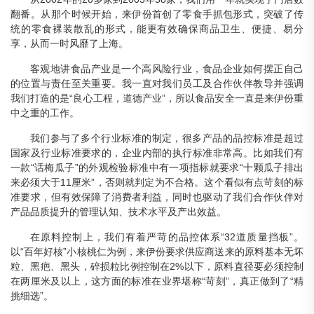
翻番。从那个时候开始，来伊份首创了零食手抓包形式，突破了传
统的零食裸装散乱的形式，能更有效确保商品卫生、便捷、易分
享，从而一时风靡了上海。
客观地讲食品产业是一个高风险行业，食品企业如何摆正自己
的位置与责任至关重要。我一直对我们员工及合作伙伴教导并强调
我们打造的是“良心工程，道德产业”，所以食品安全一直是来伊份重
中之重的工作。
我们参与了多个行业标准的制定，很多产品的品控标准是超过
国家及行业标准要求的，企业内部的执行标准非常高。比如我们有
一款“话梅瓜子”的外观检验标准中有一项指标就要求“十颗瓜子排出
来必须大于11厘米”，否则就判定为不合格。这个看似有点苛刻的标
准要求，但有效保障了消费者利益，同时也驱动了我们合作伙伴对
产品品质提升的管理认知、技术水平及产出效益。
在原料控制上，我们有着严苛的品控体系“32道质量挡板”。
以“百年好核”小核桃仁为例，来伊份要求供应商送来的原料基本无坏
粒、黑疤、黑头，碎损粒比例控制在2%以下，原料直径要必须控制
在两厘米及以上，这方面的标准在业界堪称“苛刻”，真正做到了“精
挑细选”。