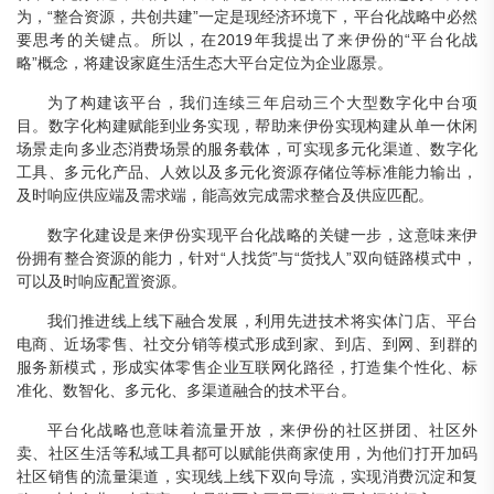
为，“整合资源，共创共建”一定是现经济环境下，平台化战略中必然
要思考的关键点。所以，在2019年我提出了来伊份的“平台化战
略”概念，将建设家庭生活生态大平台定位为企业愿景。
为了构建该平台，我们连续三年启动三个大型数字化中台项
目。数字化构建赋能到业务实现，帮助来伊份实现构建从单一休闲
场景走向多业态消费场景的服务载体，可实现多元化渠道、数字化
工具、多元化产品、人效以及多元化资源存储位等标准能力输出，
及时响应供应端及需求端，能高效完成需求整合及供应匹配。
数字化建设是来伊份实现平台化战略的关键一步，这意味来伊
份拥有整合资源的能力，针对“人找货”与“货找人”双向链路模式中，
可以及时响应配置资源。
我们推进线上线下融合发展，利用先进技术将实体门店、平台
电商、近场零售、社交分销等模式形成到家、到店、到网、到群的
服务新模式，形成实体零售企业互联网化路径，打造集个性化、标
准化、数智化、多元化、多渠道融合的技术平台。
平台化战略也意味着流量开放，来伊份的社区拼团、社区外
卖、社区生活等私域工具都可以赋能供商家使用，为他们打开加码
社区销售的流量渠道，实现线上线下双向导流，实现消费沉淀和复