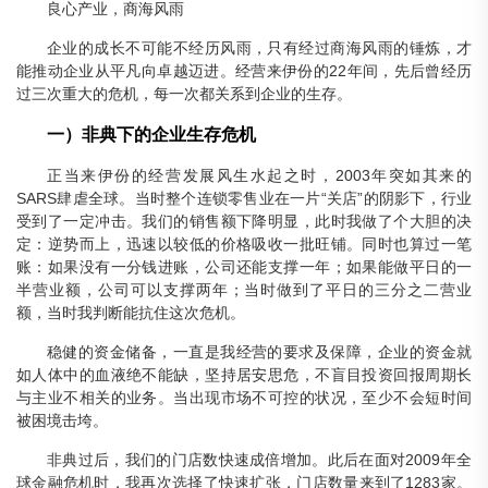
良心产业，商海风雨
企业的成长不可能不经历风雨，只有经过商海风雨的锤炼，才
能推动企业从平凡向卓越迈进。经营来伊份的22年间，先后曾经历
过三次重大的危机，每一次都关系到企业的生存。
一）非典下的企业生存危机
正当来伊份的经营发展风生水起之时，2003年突如其来的
SARS肆虐全球。当时整个连锁零售业在一片“关店”的阴影下，行业
受到了一定冲击。我们的销售额下降明显，此时我做了个大胆的决
定：逆势而上，迅速以较低的价格吸收一批旺铺。同时也算过一笔
账：如果没有一分钱进账，公司还能支撑一年；如果能做平日的一
半营业额，公司可以支撑两年；当时做到了平日的三分之二营业
额，当时我判断能抗住这次危机。
稳健的资金储备，一直是我经营的要求及保障，企业的资金就
如人体中的血液绝不能缺，坚持居安思危，不盲目投资回报周期长
与主业不相关的业务。当出现市场不可控的状况，至少不会短时间
被困境击垮。
非典过后，我们的门店数快速成倍增加。此后在面对2009年全
球金融危机时，我再次选择了快速扩张，门店数量来到了1283家。