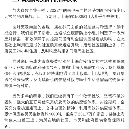
与大多数企业一样，2022年的来伊份同样经受到新冠疫情变化
无常的严峻挑战。四、五两月，上海的1500家门店几乎全被关闭。
面对突发而至的困境，摆在我们面前的就是就两种选择：躺平
或逆行，我们选择了后者。迅速成立疫情防控小组并制定了一系列
应对预案，有效保障了封控期间没有对全国供应链造成影响，在此
基础上利用已建成的社区购系统迅速升级，启动社区团购业务，门
店员工24小时住店，及时响应与服务门店周边社区。
同时来伊份成为市商务委批准的上海市疫情防控生活物资保障
企业，积极响应政府保供号召，贯彻“上海人民需要什么，我们就提
供什么”的理念，克服困难快速跑通了线上接单、门店理货、集订集
送的业务模式，及街镇保供的信息对接与民生生活刚需品的物资全
国供应链对接。
因为多年的积累，我们已经拥有了一个敢于挑战、坚韧不破的
团队，强大的互联网信息系统及高效的供应链体系。封控期间，全
员充分发扬迎难而上、奋斗自驱的精神，利用高效的供应链体系，
累计供应各类民生物资约4600吨，服务了251.7万户家庭，链接上海
常住人口近三成，为所在地的社区、市民和政府提供物资保障服
务。