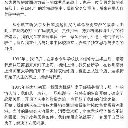
名为民族解放而努力奋斗的优秀革命战士，也是一位英勇光荣的革
命烈士。在1948年的淮海战役中，我祖父身负重伤，后来在军人疗
养院中去世。
从小就常听父亲及长辈提起祖父为革命英勇奋战的故事，由
此，在我内心打下了“民族复兴、责任担当、努力构建和谐生活”的精
神烙印。我的父亲在国营单位上班，母亲经营小生意，他们平时比
较忙，所以我在生活与处事中比较独立，养成了独立思考与决断的
习惯。
1992年，我17岁，在家乡专科学校技术维修专业毕业后，带着
梦想从江苏启东来到了上海。初到上海，我凭借所学，在钦州南路
上海师范大学南门开了一家钟表维修店，也正是从这个店、这条街
开始了人生的事业、姻缘与梦想。
1993年的大年初五，我因为机缘与妻子郁瑞芬相识，那一年的
情人节，我们从一束花、一场电影与一句朴实的告白开始，确定了
恋爱关系，开启了人生的甜蜜之旅，也开始了我们的创业之路。一
开始，我们俩人在上海各大展销会通过租赁临时摊位售卖蛋卷冰淇
淋。当时的展销会人流量大，消费需求旺，小生意获得了相当不错
的回报。为了改善居住条件，我们便用这笔钱买了一套属于自己的
房子，解决了安居问题。