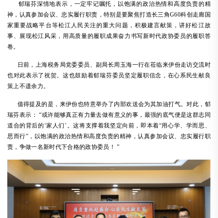
郁瑞芬深情地表示，一定牢记嘱托，以饱满的政治热情和高度负责的精
神，认真参加会议、忠实履行职责，特别是要聚焦打造长三角
G60科创走廊国
家重要战略平台等松江人民关注的重大问题，积极建言献策，讲好松江故
事、展现松江风采，用高质量的履职成果奋力书写新时代政协委员的履职答
卷。
日前，上海税务局党委委员、副局长周玉海一行在莅临来伊份走访交流时
也对此表示了祝贺。这也鼓励着郁瑞芬委员坚定履职信念，在心系民生献良
策上不遗余力。
值得提及的是，来伊份也特意举办了内部欢送会为其加油打气。对此，郁
瑞芬表示：
“或许能够真正有力量去做有意义的事，最强的底气便是这群志同
道合的背后的‘家人们’。这将支撑着我坚定向前，即本着“用心学、学而思、
思而行”，以饱满的政治热情和高度负责的精神，认真参加会议、忠实履行职
责，争做一名新时代下合格的政协委员！ ”