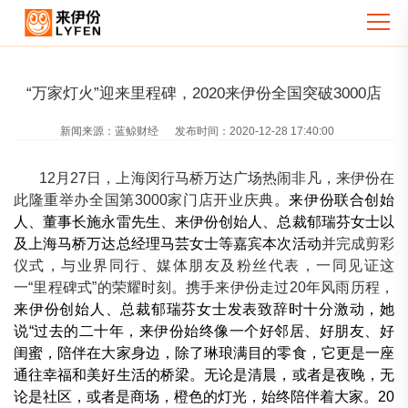
“万家灯火”迎来里程碑，2020来伊份全国突破3000店
新闻来源：
蓝鲸财经
发布时间：
2020-12-28 17:40:00
12月27日，上海闵行马桥万达广场热闹非凡，来伊份在
此隆重举办全国第3000家门店开业庆典
。来伊份联合创始
人、董事长施永雷先生、来伊份创始人、总裁郁瑞芬女士以
及上海马桥万达总经理马芸女士等嘉宾本次活动
并完成剪彩
仪式，与业界同行、媒体朋友及粉丝代表，一同见证这
一“里程碑式”的荣耀时刻。携手来伊份走过20年风雨历程，
来伊份创始人、总裁郁瑞芬女士发表致辞时十分激动，她
说“过去的二十年，来伊份始终像一个好邻居、好朋友、好
闺蜜，陪伴在大家身边，除了琳琅满目的零食，它更是一座
通往幸福和美好生活的桥梁。无论是清晨，或者是夜晚，无
论是社区，或者是商场，橙色的灯光，始终陪伴着大家。20