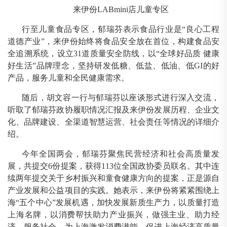
来伊份
LABmini店儿童专区
行至儿童食品专区，郁瑞芬表示食品行业是
“良心工程
道德产业”，来伊份始终将食品安全放在首位，构建食品安
全追溯系统，设立31道质量安全防线，以“全球好品质 健康
好生活”品牌理念，坚持研发低糖、低盐、低油、低GI的好
产品，服务儿童和全民健康需求。
随后，胡文容一行与郁瑞芬以座谈形式进行深入交流，
听取了郁瑞芬政协履职情况汇报及来伊份发展历程、企业文
化、品牌建设、全渠道智慧运营、社会责任等情况的详细介
绍。
今年全国两会，郁瑞芬聚焦民营经济和社会高质量发
展，共提交
6份提案，获得113位全国政协委员联名。其中连
续两年提交关于乡村振兴和童食健康方向的提案，正是源自
产业发展和公益项目的实践。她表示，来伊份将紧紧围绕上
海“五个中心”发展机遇，加快发展新质生产力，以质量打造
上海名牌，以消费帮扶助力产业振兴，做强主业、助力经
济、服务社会，为上海激发消费潜能、促进上海经济高质量