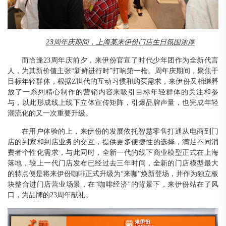
3
2
周年庆期间，上海某来伊份门店生日氛围浓厚
而恰逢
23周年庆前夕，来伊份官宣了时代少年团作为全新代言
人，为其新价值主张“新鲜进行时”打响第一枪。周年庆期间，聚焦于
目标年轻群体，根据Z世代的互动习惯和购买需求，来伊份又相继释
放了一系列精心制作的营销内容来吸引目标年轻群体的关注和参
与，以此形成线上线下立体宣传矩阵，引爆品牌声量，也完成年轻
潮流化的又一次重要升级。
在用户体验的上，来伊份的发展依托智慧零售打通从电商到门
店的到家和到店业务的交互，提供更多便捷性的选择，满足不同消
费者个性化需求，与此同时，全新一代的线下商业模型正式在上海
落地，较上一代门店发布已经过去三年时间，全新的门店模型最大
的特点便是将来伊份咖啡正式升级为
“来咖”焕新登场，并作为独立板
块整合进门店营业场景，在“咖啡经济”的背景下，来伊份站在了风
口，为品牌的23周年献礼。