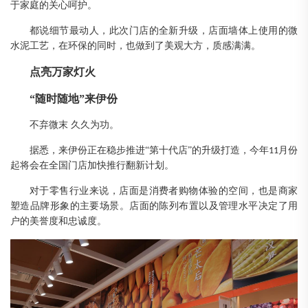
于家庭的
关心
呵护
。
都说细节最动人
，
此次门店的全新升级
，
店面墙体上使用的微
水泥工艺
，
在环保的同时
，
也做到了美观大方
，
质感满满
。
点亮万家灯火
“随时随地
”
来伊份
不弃微末
久久为功。
据悉
，
来伊份正在稳步推进
“第十代店”的升级打造
，
今年
月份
11
起
将会在
全国门店加快
推行翻新
计划
。
对于零售行业来说
，
店面是消费者购物体验的空间
，
也是商家
塑造品牌形象的主要场景
。
店面的陈列布置以及管理水平决定了用
户的美誉度和忠诚度
。