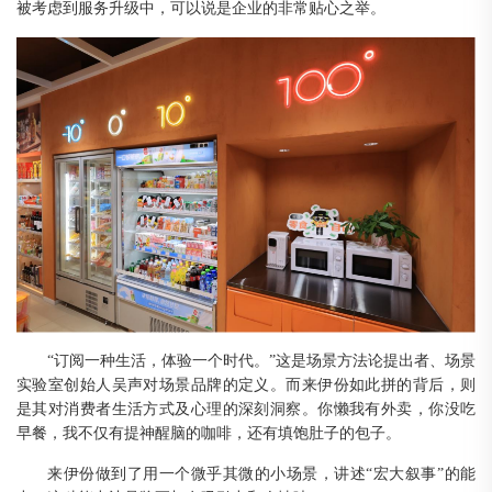
被考虑到服务升级中，可以说是企业的非常贴心之举。
“订阅一种生活
，
体验一个时代
。
”这是
场景方法论提出者、场景
实验室创始人
吴声对场景品牌的定义
。
而来伊份如此拼的背后
，
则
是其对消费者生活方式及心理的深刻洞察
。
你懒我有外卖
，
你没吃
早餐
，
我不仅有提神醒脑的咖啡
，
还有填饱肚子的包子
。
来伊份做到了用
一个微乎其微的小场景，
讲述
“宏大叙事”的
能