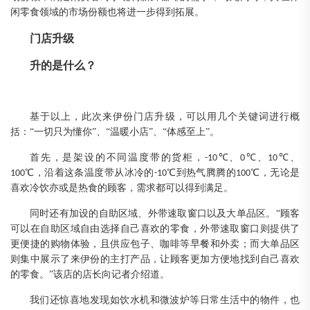
闲零食领域的
市
场份额
也将进一步得到拓展
。
门店升级
升的是什么
？
基于以上
，
此次来伊份门店升级
，
可以用几个关键词进行概
括
：
“
一切只为懂你
”
、
“
温暖小店
”
、
“
体感至上
”
。
首先
，是
架设
的
不同温度带
的货柜，
℃、
℃、
℃、
-10
0
10
℃，
沿着这条温度带
从冰冷的
℃到热气腾腾的
℃
，
无论是
100
-10
100
喜欢冷饮
亦或是
热食
的顾客
，
需求都可以得到满足
。
同时还有加
设
的
自助区域
、
外带速取窗口以及大单品区
。
“
顾客
可以在自助区域自由选择自己喜欢的零食，外带速取窗口则提供了
更便捷的购物体验，
且供应
包子
、
咖啡等
早餐
和外卖；
而大单品区
则集中展示了来伊份的主打产品，让顾客更加方便地找到自己喜欢
的零食。
”
该店的店长向记者介绍道。
我们
还
惊喜地发现如饮水机和微波炉
等
日常生活中的
物件，也