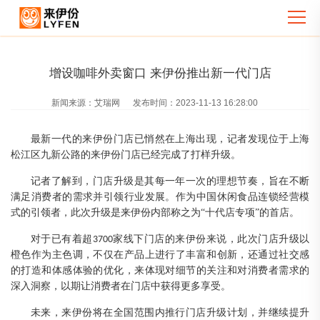
增设咖啡外卖窗口 来伊份推出新一代门店
新闻来源：
艾瑞网
发布时间：
2023-11-13 16:28:00
最新一代的
来伊份门店
已
悄然
在上海出现
，
记者
发现位于上海
松江
区
九新公
路的
来伊份门店
已经完成了
打样
升级
。
记者了解到，门店升级是其每一年一次的理想节奏，旨在不断
满足消费者的需求并引领行业发展。作为中国休闲食品连锁经营模
式的引领者，此次升级是来伊份内部称之为
“十代店专项”的首店。
对于已有着超
家线下门店的来伊份来说，此次门店升级以
3700
橙色作为主色调，不仅在产品上进行了丰富和创新，还通过社交感
的打造和体感体验的优化，来体现对细节的关注和对消费者需求的
深入洞察，以期让消费者在门店中获得更多享受。
未来，来伊份将在全国范围内推行门店升级计划，并继续提升