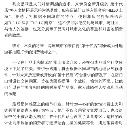
其次是满足
人们对情调感的追求。来伊份全新升级的
“第十代
店”将人文情怀展示得淋漓尽致，
如在店铺门口映入眼帘的
“
上
HELLO
海
”
。
据悉
，
将根据不同城市的特点，使用相应的打招呼语言
如
“
深圳”“
南京”
，
这
不仅可以感受
到与城市、与社区、
HELLO
HELLO
与他人的连接，
也
充分展示了品牌对城市文化的尊重和对当地消费
者的致意。
或许
，
不久的将来
，
每座城市的来伊份
“第十代店”都会成为外地
游客拍照打卡的消费地标之一
。
不仅在产品上
和情感链接上
做出升级，还在创造舒适的社交环
境上下足了功夫。
来伊份透露
，
将会根据不同城市的地理及气候条
件
，
针对未来所更新或开设的
“第十代店”符合要求的情况下，
在店门
口
增设
社交休闲区
。
旨在为顾客提供一个放松、愉悦的环境，让他
们可以在与美食相伴的同时享受
与朋友、家人或陌生人交流和互动
的乐趣。
最后是体感至上的细节打造
。针对
—
岁的女性
消费主力和
20
4
5
购买零食给家人的行为特点，
她们不仅会用零食宠爱自己
，
也会给
家中的小孩及老人购买
。
在十代店贴心设置
了
儿童专区
，这样的设
计让
前来购物的消费者
可选择适合儿童的健康零食，满足消费者对