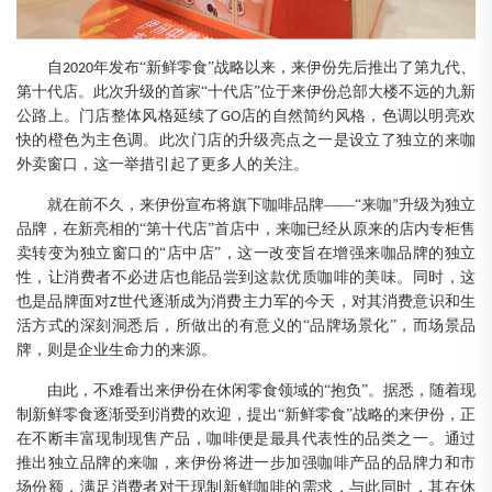
自
年发布“新鲜零食”战略以来，来伊份
先后推出了第九代、
2020
第
十代店。
此次升级的首家
“十代店”
位于来伊份总部
大楼不远的
九新
公路上。门店整体风格延续了
店的自然简约风格，色调以明亮欢
GO
快的橙色为主
色调
。
此
次门店的升级亮点之一是设立了独立的来咖
外卖窗口，这一举措引起了更多人的关注。
就在前不久
，
来伊份宣布将旗下咖啡品牌
——
“
来咖
升级为独立
”
品牌
，
在新亮相的
“第十代店”首店中，
来咖已经从原来的
店内专柜售
卖转变为独立窗口的
“店中店”
，
这一
改变旨在
增强来咖品牌的独立
性
，让消费者不必进店也能品尝到这款优质咖啡的美味
。
同时，这
也是品牌面对
世代逐渐成为消费主力军的今天，对其消费意识
和
生
Z
活方式的
深刻
洞悉后，所做出的有意义的
“品牌场景化”，而场景品
牌，则是企业生命力的来源。
由此
，
不难看出来伊份在休闲零食领域的
“
抱负
”
。
据悉
，
随着
现
制新鲜零食
逐渐
受到
消费
的欢迎，
提出
“新鲜零食”战略
的来伊份
，
正
在不断丰富现制现售产品
，咖啡
便
是最具代表
性
的品类
之一
。
通过
推出独立品牌的来咖，来伊份将进一步加强咖啡产品的品牌力和市
场份额，满足消费者对于现制新鲜咖啡的需求，
与此同时，
其在休