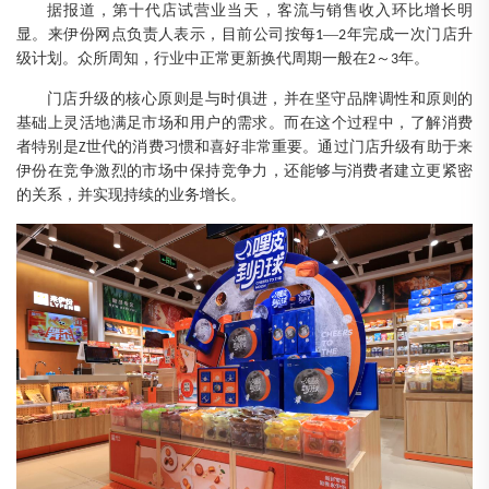
据报道，第十代店试营业当天，客流与销售收入环比增长明
显。来伊份网点负责人表示，目前公司按每
—
年完成一次门店升
1
2
级计划。
众所周知
，行业中正常更新换代周期一般在
～
年。
2
3
门店升级的核心原则是与时俱进，并在坚守品牌调性和原则的
基础上灵活地满足市场和用户的需求。而在这个过程中，了解消费
者特别是
世代的消费习惯和喜好非常重要。通过门店升级有助于来
Z
伊份在竞争激烈的市场中保持竞争力，还能够与消费者建立更紧密
的关系，并实现持续的业务增长。