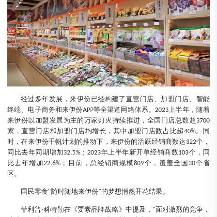
经过多年发展，来伊份已经构建了直营门店、加盟门店、智能
终端、电子商务和来伊份
等全渠道网络体系。
上半年，随着
APP
2023
来伊份以加盟发展为主的万家灯火持续推进，全国门店总数
超
3
700
家，直营门店
和加盟门店均增长
，其中加盟门店数占比超
。同
40%
时，在来伊份千帆计划的推动下，来伊份的活跃经销商数达
个，
322
同比去年同期增加
；
年上半年新开单经销商数
个，同
32.5%
2023
103
比去年增加
；目前，总经销商规模
个，覆盖全国
个省
22.6%
809
30
区。
国民零食
“
随时随地来伊份
”的梦想悄然开花结果
。
菲利普
·科特勒在《要素品牌战略》中提及，“面对激烈的竞争，