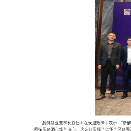
黔醉酒业董事长赵仕杰在
欢迎
致辞中表示：
“黔
同拓展酱酒市场的决心。这
充分展现了
仁怀产区酱香