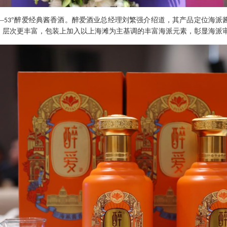
—
°醉爱经典酱香酒。醉爱酒业总经理刘繁强介绍道，
其
产品定位海派
53
，层次更丰富，包装上加入以上海滩为主基调的丰富海派元素，彰显海派