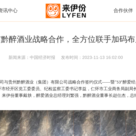
资讯中心
合作伙伴
与黔醉酒业战略合作，全方位联手加码布
新闻来源：
中国经济时报
发布时间：
2023-11-13 16:02:00
司与贵州黔醉酒业（集团）有限公司战略合作签约仪式——暨“
°醉爱
53
怀
市
经开区党工委委员、纪检监察工委书记李益
，仁怀市工业商务局副局
，
来伊份
董事戴轶，醉爱酒业总经理刘繁强，黔醉酒业董事长赵仕杰，总