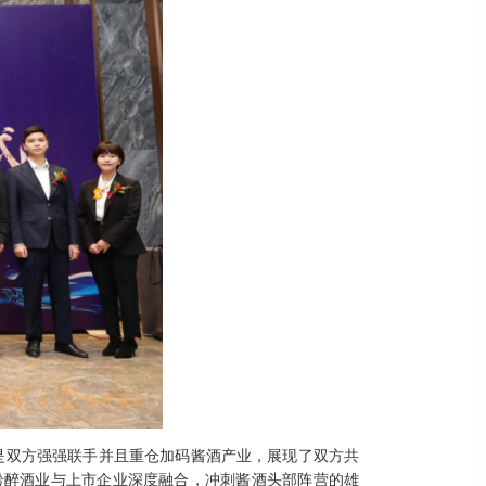
是
双方
强强联手
并且
重仓加码酱酒产业，
展现了双方
共
黔醉酒业与上市企业深度融合，冲刺酱酒头部阵营的雄