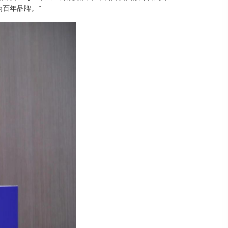
为
百年品牌。
”