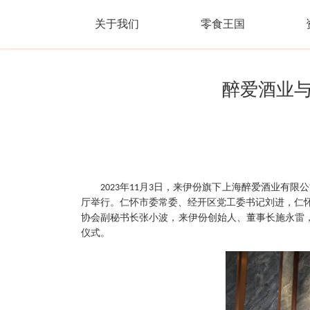
关于我们
零食王国
醉爱酒业
年
月
日，来伊份旗下上海醉爱酒业有限公
2023
11
3
厅举行。仁怀市委常委、经开区党工委书记刘进
，
仁
协会副秘书长张小波，
来伊份创始人、董事长施永雷
仪式。